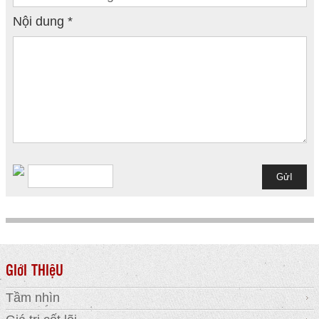
Nội dung *
GIớI THIệU
Tầm nhìn