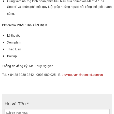
Cùng xem những trích đoạn phim tiêu biểu của phim “Yes Man” & “The
Secret” và khám phá một quy luật giúp những người nổi tiếng thế giới thành
công.
PHƯƠNG PHÁP TRUYỂN ĐẠT:
Lý thuyết
Xem phim
Thảo luận
Bài tập
Thông tin đăng ký:
Ms. Thuy Nguyen
Tel: + 84 28 3930 2242 - 0903 980 025 - E:
thuy.nguyen@bemind.com.vn
Họ và Tên *