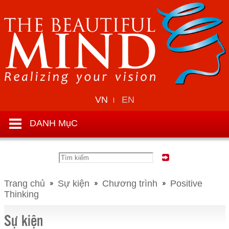
VN
EN
DANH MụC
Trang chủ
Sự kiện
Chương trình
Positive
Thinking
Sự kiện