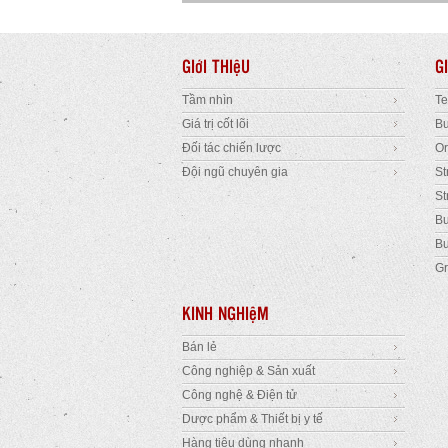
GIớI THIệU
G
Tầm nhìn
T
Giá trị cốt lõi
B
Đối tác chiến lược
Or
Đội ngũ chuyên gia
St
St
Bu
Bu
Gr
KINH NGHIệM
Bán lẻ
Công nghiệp & Sản xuất
Công nghệ & Điện tử
Dược phẩm & Thiết bị y tế
Hàng tiêu dùng nhanh