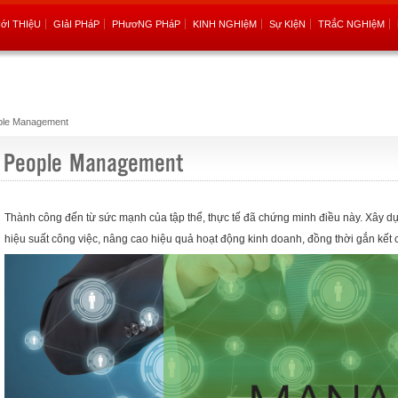
IớI THIệU
GIảI PHáP
PHươNG PHáP
KINH NGHIệM
Sự KIệN
TRắC NGHIệM
ple Management
People Management
Thành công đến từ sức mạnh của tập thể, thực tế đã chứng minh điều này. Xây dựn
hiệu suất công việc, nâng cao hiệu quả hoạt động kinh doanh, đồng thời gắn kết c