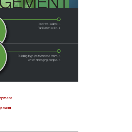
lopment
gement