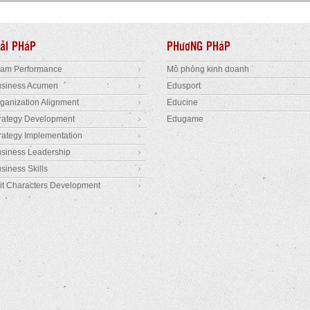
IảI PHáP
PHươNG PHáP
eam Performance
Mô phỏng kinh doanh
usiness Acumen
Edusport
ganization Alignment
Educine
rategy Development
Edugame
rategy Implementation
siness Leadership
siness Skills
it Characters Development