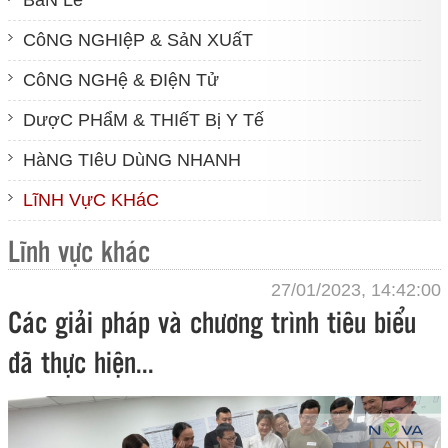
CôNG NGHIệP & SảN XUấT
CôNG NGHệ & ĐIệN Tử
DượC PHẩM & THIếT Bị Y Tế
HàNG TIêU DùNG NHANH
LĩNH VựC KHáC
Lĩnh vực khác
27/01/2023, 14:42:00
Các giải pháp và chương trình tiêu biểu
đã thực hiện...